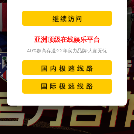
亚洲顶级在线娱乐平台
40%超高存送·22年实力品牌·大额无忧