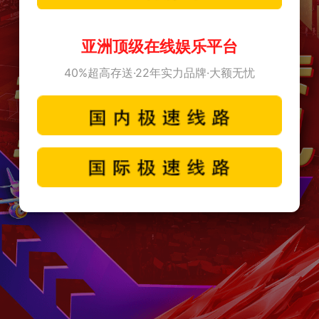
亚洲顶级在线娱乐平台
40%超高存送·22年实力品牌·大额无忧